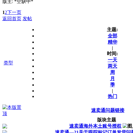
版主: *空缺中*
1
2
下一页
返回首页
发帖
主题:
全部
精华
|
时间:
一天
类型
两天
周
月
季
|
热门
速卖通问题链接
版块主题
速卖通海外本土账号授权
速卖通—21关于跟踪标记订单发货问