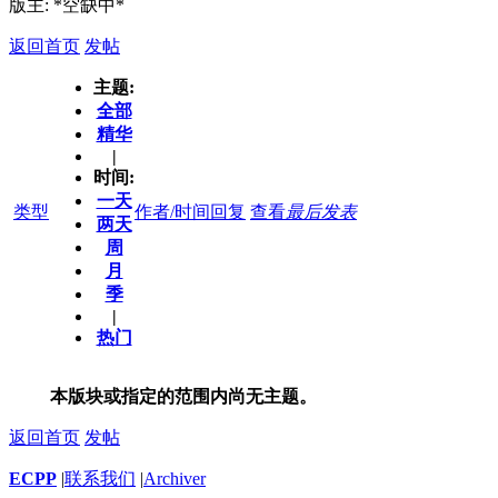
版主: *空缺中*
返回首页
发帖
主题:
全部
精华
|
时间:
一天
类型
作者/时间
回复
查看
最后发表
两天
周
月
季
|
热门
本版块或指定的范围内尚无主题。
返回首页
发帖
ECPP
|
联系我们
|
Archiver