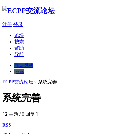
注册
登录
论坛
搜索
帮助
导航
默认风格
jeans
ECPP交流论坛
» 系统完善
系统完善
[
2
主题 / 0 回复 ]
RSS