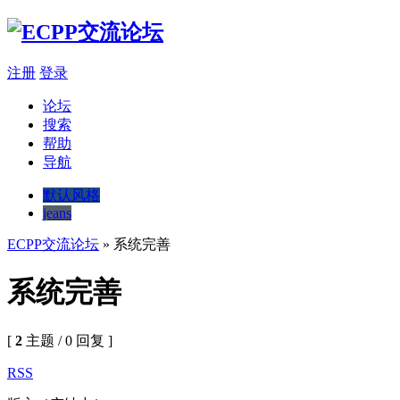
注册
登录
论坛
搜索
帮助
导航
默认风格
jeans
ECPP交流论坛
» 系统完善
系统完善
[
2
主题 / 0 回复 ]
RSS