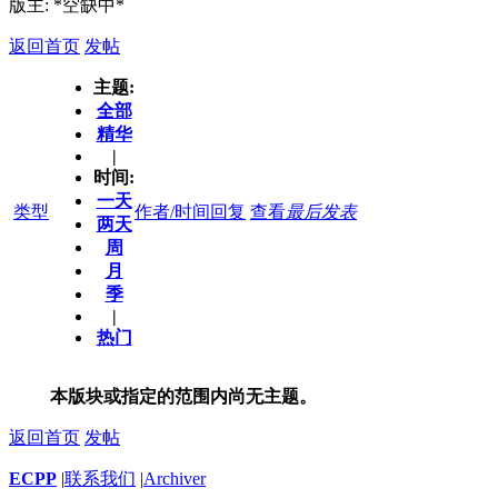
版主: *空缺中*
返回首页
发帖
主题:
全部
精华
|
时间:
一天
类型
作者/时间
回复
查看
最后发表
两天
周
月
季
|
热门
本版块或指定的范围内尚无主题。
返回首页
发帖
ECPP
|
联系我们
|
Archiver