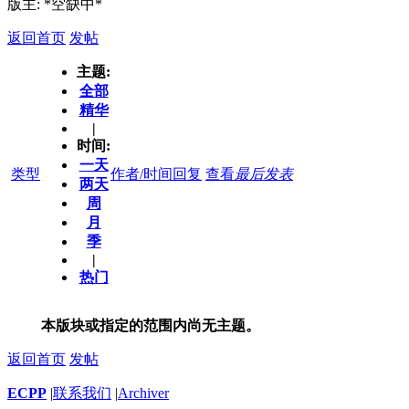
版主: *空缺中*
返回首页
发帖
主题:
全部
精华
|
时间:
一天
类型
作者/时间
回复
查看
最后发表
两天
周
月
季
|
热门
本版块或指定的范围内尚无主题。
返回首页
发帖
ECPP
|
联系我们
|
Archiver