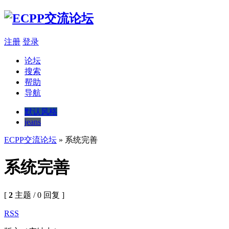
注册
登录
论坛
搜索
帮助
导航
默认风格
jeans
ECPP交流论坛
» 系统完善
系统完善
[
2
主题 / 0 回复 ]
RSS