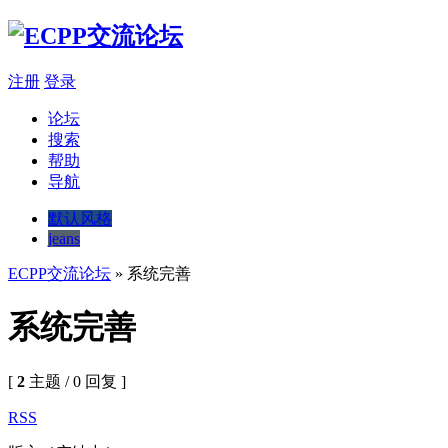
注册
登录
论坛
搜索
帮助
导航
默认风格
jeans
ECPP交流论坛
» 系统完善
系统完善
[
2
主题 / 0 回复 ]
RSS