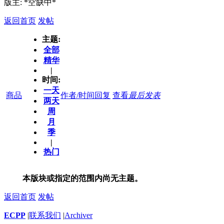
版主: *空缺中*
返回首页
发帖
主题:
全部
精华
|
时间:
一天
商品
作者/时间
回复
查看
最后发表
两天
周
月
季
|
热门
本版块或指定的范围内尚无主题。
返回首页
发帖
ECPP
|
联系我们
|
Archiver