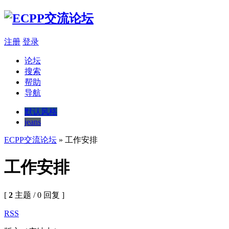
注册
登录
论坛
搜索
帮助
导航
默认风格
jeans
ECPP交流论坛
» 工作安排
工作安排
[
2
主题 / 0 回复 ]
RSS