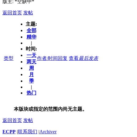
版主: *空缺中*
返回首页
发帖
主题:
全部
精华
|
时间:
一天
类型
作者/时间
回复
查看
最后发表
两天
周
月
季
|
热门
本版块或指定的范围内尚无主题。
返回首页
发帖
ECPP
|
联系我们
|
Archiver