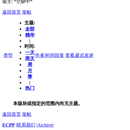
版主: *空缺中*
返回首页
发帖
主题:
全部
精华
|
时间:
一天
类型
作者/时间
回复
查看
最后发表
两天
周
月
季
|
热门
本版块或指定的范围内尚无主题。
返回首页
发帖
ECPP
|
联系我们
|
Archiver