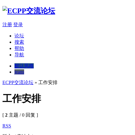
注册
登录
论坛
搜索
帮助
导航
默认风格
jeans
ECPP交流论坛
» 工作安排
工作安排
[
2
主题 / 0 回复 ]
RSS