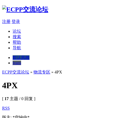
注册
登录
论坛
搜索
帮助
导航
默认风格
jeans
ECPP交流论坛
»
物流专区
» 4PX
4PX
[
17
主题 / 0 回复 ]
RSS
版主: *空缺中*