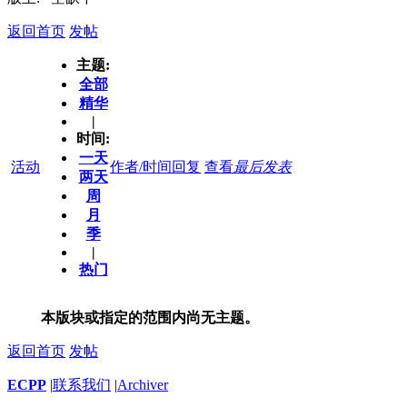
返回首页
发帖
主题:
全部
精华
|
时间:
一天
活动
作者/时间
回复
查看
最后发表
两天
周
月
季
|
热门
本版块或指定的范围内尚无主题。
返回首页
发帖
ECPP
|
联系我们
|
Archiver