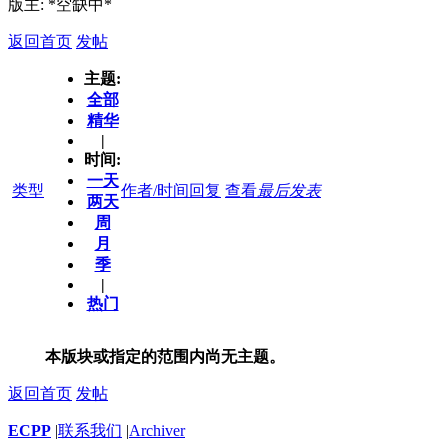
版主: *空缺中*
返回首页
发帖
主题:
全部
精华
|
时间:
一天
类型
作者/时间
回复
查看
最后发表
两天
周
月
季
|
热门
本版块或指定的范围内尚无主题。
返回首页
发帖
ECPP
|
联系我们
|
Archiver