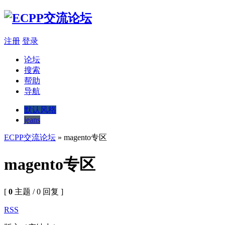
注册
登录
论坛
搜索
帮助
导航
默认风格
jeans
ECPP交流论坛
» magento专区
magento专区
[
0
主题 / 0 回复 ]
RSS