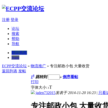
注册
登录
论坛
搜索
帮助
导航
默认风格
jeans
ECPP交流论坛
»
物流推广
» 专注邮政小包 大量收货
返回列表
发帖
#
1
跳转到
»
倒序看帖
打印
T
字体大小:
t
jaden732015
发表于 2014-11-20 16:23
|
只看
专注邮政小包 大量收