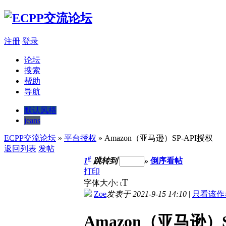
注册
登录
论坛
搜索
帮助
导航
默认风格
jeans
ECPP交流论坛
»
平台授权
» Amazon（亚马逊）SP-API授权
返回列表
发帖
#
1
跳转到
»
倒序看帖
打印
T
字体大小:
t
Zoe
发表于 2021-9-15 14:10
|
只看该作
Amazon（亚马逊）S