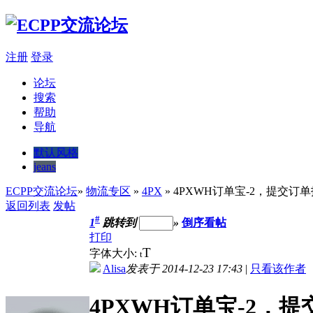
注册
登录
论坛
搜索
帮助
导航
默认风格
jeans
ECPP交流论坛
»
物流专区
»
4PX
» 4PXWH订单宝-2，提交订
返回列表
发帖
#
1
跳转到
»
倒序看帖
打印
T
字体大小:
t
Alisa
发表于 2014-12-23 17:43
|
只看该作者
4PXWH订单宝-2，