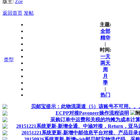
版主:
Zoe
返回首页
发帖
主题:
全部
精华
|
时间:
一天
类型
两天
周
月
季
|
热门
贝邮宝提示：此物流渠道（5）该账号不可用。。
ECPP对接Payoneer操作流程说明
采购订单中运费和关税的均摊为成本计
20151221系统更新-新增全通、中涵对接，Return，亚
20151221系统更新-新增中邮信息平台对接、产品目
20150926系统更新-新增wish邮贝邮宝物流代码、采